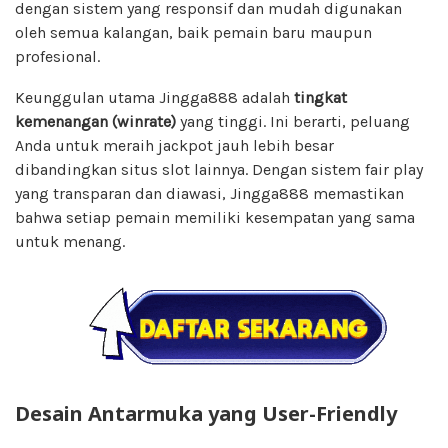
dengan sistem yang responsif dan mudah digunakan
oleh semua kalangan, baik pemain baru maupun
profesional.
Keunggulan utama Jingga888 adalah
tingkat
kemenangan (winrate)
yang tinggi. Ini berarti, peluang
Anda untuk meraih jackpot jauh lebih besar
dibandingkan situs slot lainnya. Dengan sistem fair play
yang transparan dan diawasi, Jingga888 memastikan
bahwa setiap pemain memiliki kesempatan yang sama
untuk menang.
Desain Antarmuka yang User-Friendly