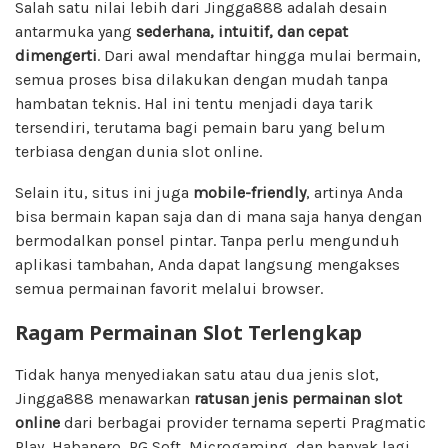
Salah satu nilai lebih dari Jingga888 adalah desain
antarmuka yang
sederhana, intuitif, dan cepat
dimengerti
. Dari awal mendaftar hingga mulai bermain,
semua proses bisa dilakukan dengan mudah tanpa
hambatan teknis. Hal ini tentu menjadi daya tarik
tersendiri, terutama bagi pemain baru yang belum
terbiasa dengan dunia slot online.
Selain itu, situs ini juga
mobile-friendly
, artinya Anda
bisa bermain kapan saja dan di mana saja hanya dengan
bermodalkan ponsel pintar. Tanpa perlu mengunduh
aplikasi tambahan, Anda dapat langsung mengakses
semua permainan favorit melalui browser.
Ragam Permainan Slot Terlengkap
Tidak hanya menyediakan satu atau dua jenis slot,
Jingga888 menawarkan
ratusan jenis permainan slot
online
dari berbagai provider ternama seperti Pragmatic
Play, Habanero, PG Soft, Microgaming, dan banyak lagi.