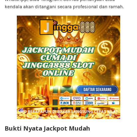
kendala akan ditangani secara profesional dan ramah.
Bukti Nyata Jackpot Mudah