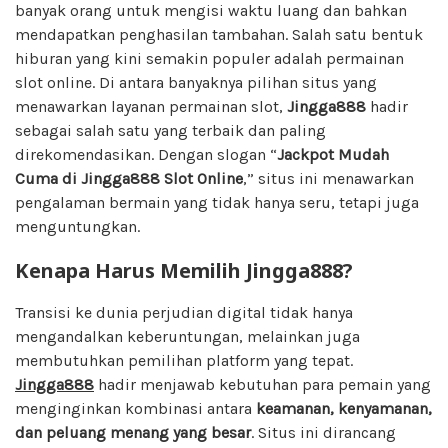
banyak orang untuk mengisi waktu luang dan bahkan
mendapatkan penghasilan tambahan. Salah satu bentuk
hiburan yang kini semakin populer adalah permainan
slot online. Di antara banyaknya pilihan situs yang
menawarkan layanan permainan slot,
Jingga888
hadir
sebagai salah satu yang terbaik dan paling
direkomendasikan. Dengan slogan “
Jackpot Mudah
Cuma di Jingga888 Slot Online
,” situs ini menawarkan
pengalaman bermain yang tidak hanya seru, tetapi juga
menguntungkan.
Kenapa Harus Memilih Jingga888?
Transisi ke dunia perjudian digital tidak hanya
mengandalkan keberuntungan, melainkan juga
membutuhkan pemilihan platform yang tepat.
Jingga888
hadir menjawab kebutuhan para pemain yang
menginginkan kombinasi antara
keamanan, kenyamanan,
dan peluang menang yang besar
. Situs ini dirancang