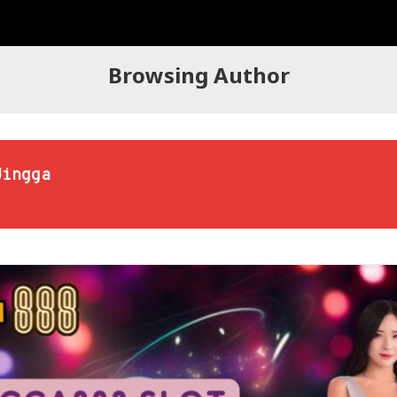
Browsing Author
Jingga