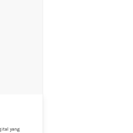
ital yang