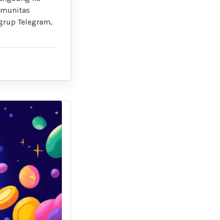
komunitas
grup Telegram,