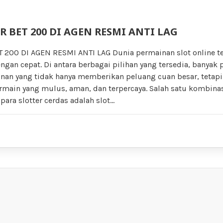
R BET 200 DI AGEN RESMI ANTI LAG
 200 DI AGEN RESMI ANTI LAG Dunia permainan slot online t
an cepat. Di antara berbagai pilihan yang tersedia, banyak 
nan yang tidak hanya memberikan peluang cuan besar, tetapi
main yang mulus, aman, dan terpercaya. Salah satu kombinas
 para slotter cerdas adalah slot…