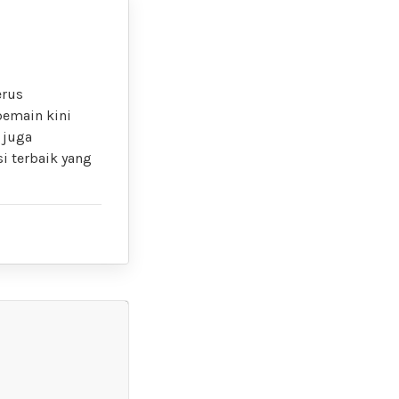
erus
pemain kini
 juga
i terbaik yang