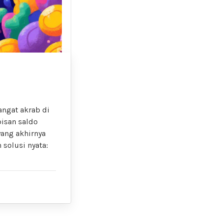
angat akrab di
bisan saldo
yang akhirnya
solusi nyata: