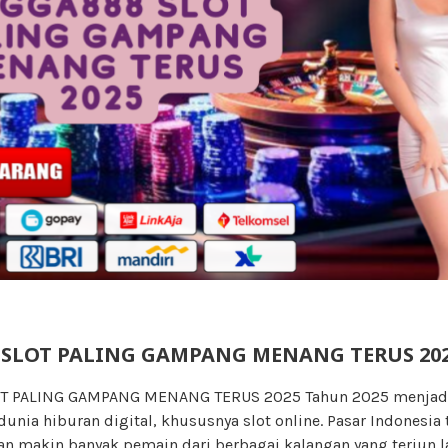
 SLOT PALING GAMPANG MENANG TERUS 20
T PALING GAMPANG MENANG TERUS 2025 Tahun 2025 menjad
unia hiburan digital, khususnya slot online. Pasar Indonesia 
n makin banyak pemain dari berbagai kalangan yang terjun 