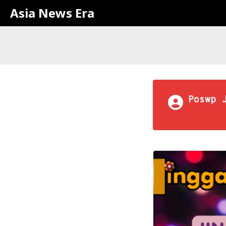
Asia News Era
Poswp 