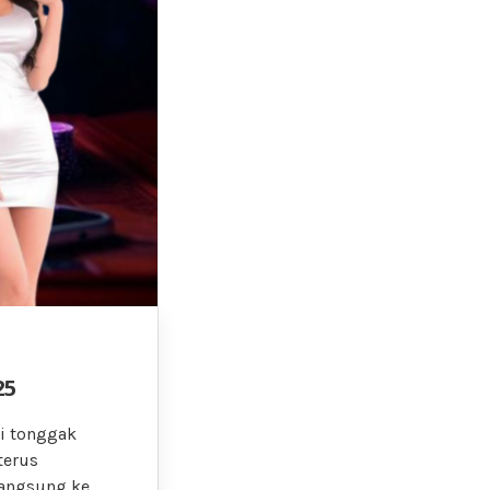
25
i tonggak
terus
langsung ke