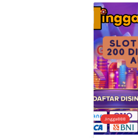
Jingga888