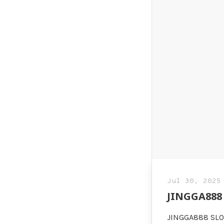
Uncategorized
Jul 30, 2025
JINGGA888
JINGGA888 SLO