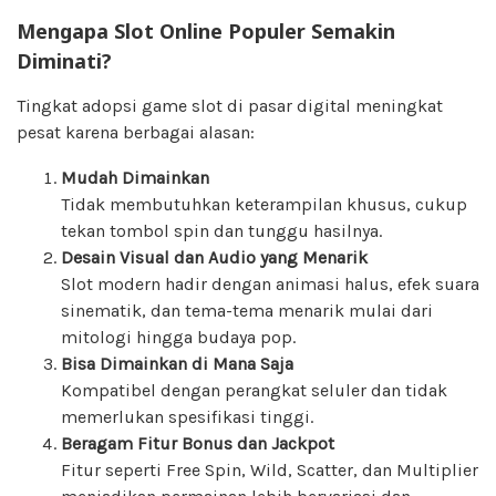
Mengapa Slot Online Populer Semakin
Diminati?
Tingkat adopsi game slot di pasar digital meningkat
pesat karena berbagai alasan:
Mudah Dimainkan
Tidak membutuhkan keterampilan khusus, cukup
tekan tombol spin dan tunggu hasilnya.
Desain Visual dan Audio yang Menarik
Slot modern hadir dengan animasi halus, efek suara
sinematik, dan tema-tema menarik mulai dari
mitologi hingga budaya pop.
Bisa Dimainkan di Mana Saja
Kompatibel dengan perangkat seluler dan tidak
memerlukan spesifikasi tinggi.
Beragam Fitur Bonus dan Jackpot
Fitur seperti Free Spin, Wild, Scatter, dan Multiplier