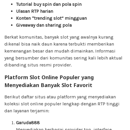
Tutorial buy spin dan pola spin
Ulasan RTP harian
Konten “trending slot” mingguan
Giveaway dan sharing pola
Berkat komunitas, banyak slot yang awalnya kurang
dikenal bisa naik daun karena terbukti memberikan
kemenangan besar dan mudah dimainkan. Informasi
yang bersumber dari komunitas sering kali lebih aktual
dibanding situs resmi provider.
Platform Slot Online Populer yang
Menyediakan Banyak Slot Favorit
Berikut daftar situs atau platform yang menyediakan
koleksi slot online populer lengkap dengan RTP tinggi
dan layanan terjamin:
Garuda888
Menyediakan berbagai provider top, interface