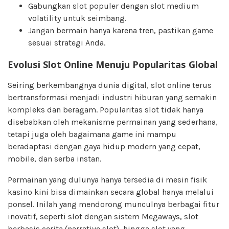
Gabungkan slot populer dengan slot medium
volatility untuk seimbang.
Jangan bermain hanya karena tren, pastikan game
sesuai strategi Anda.
Evolusi Slot Online Menuju Popularitas Global
Seiring berkembangnya dunia digital, slot online terus
bertransformasi menjadi industri hiburan yang semakin
kompleks dan beragam. Popularitas slot tidak hanya
disebabkan oleh mekanisme permainan yang sederhana,
tetapi juga oleh bagaimana game ini mampu
beradaptasi dengan gaya hidup modern yang cepat,
mobile, dan serba instan.
Permainan yang dulunya hanya tersedia di mesin fisik
kasino kini bisa dimainkan secara global hanya melalui
ponsel. Inilah yang mendorong munculnya berbagai fitur
inovatif, seperti slot dengan sistem Megaways, slot
berbasis cerita (narrative slot), hingga slot yang