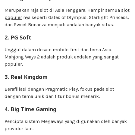
Merupakan raja slot di Asia Tenggara. Hampir semua
slot
populer
nya seperti Gates of Olympus, Starlight Princess,
dan Sweet Bonanza menjadi andalan banyak situs.
2.
PG Soft
Unggul dalam desain mobile-first dan tema Asia.
Mahjong Ways 2 adalah produk andalan yang sangat
populer.
3.
Reel Kingdom
Berafiliasi dengan Pragmatic Play, fokus pada slot
dengan tema unik dan fitur bonus menarik.
4.
Big Time Gaming
Pencipta sistem Megaways yang digunakan oleh banyak
provider lain.