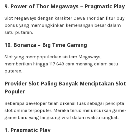
9.
Power of Thor Megaways – Pragmatic Play
Slot Megaways dengan karakter Dewa Thor dan fitur buy
bonus yang memungkinkan kemenangan besar dalam
satu putaran.
10.
Bonanza – Big Time Gaming
Slot yang mempopulerkan sistem Megaways,
memberikan hingga 117.649 cara menang dalam satu
putaran.
Provider Slot Paling Banyak Menciptakan Slot
Populer
Beberapa developer telah dikenal luas sebagai pencipta
slot online terpopuler. Mereka terus meluncurkan game-
game baru yang langsung viral dalam waktu singkat.
1.
Pragmatic Play