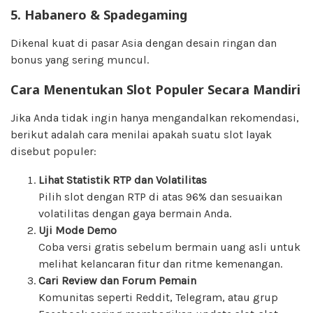
5.
Habanero & Spadegaming
Dikenal kuat di pasar Asia dengan desain ringan dan
bonus yang sering muncul.
Cara Menentukan Slot Populer Secara Mandiri
Jika Anda tidak ingin hanya mengandalkan rekomendasi,
berikut adalah cara menilai apakah suatu slot layak
disebut populer:
Lihat Statistik RTP dan Volatilitas
Pilih slot dengan RTP di atas 96% dan sesuaikan
volatilitas dengan gaya bermain Anda.
Uji Mode Demo
Coba versi gratis sebelum bermain uang asli untuk
melihat kelancaran fitur dan ritme kemenangan.
Cari Review dan Forum Pemain
Komunitas seperti Reddit, Telegram, atau grup