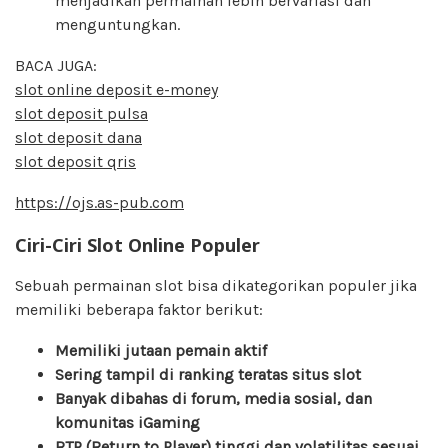
menjadikan permainan lebih bervariasi dan
menguntungkan.
BACA JUGA:
slot online deposit e-money
slot deposit pulsa
slot deposit dana
slot deposit qris
https://ojs.as-pub.com
Ciri-Ciri Slot Online Populer
Sebuah permainan slot bisa dikategorikan populer jika
memiliki beberapa faktor berikut:
Memiliki jutaan pemain aktif
Sering tampil di ranking teratas situs slot
Banyak dibahas di forum, media sosial, dan
komunitas iGaming
RTP (Return to Player) tinggi dan volatilitas sesuai