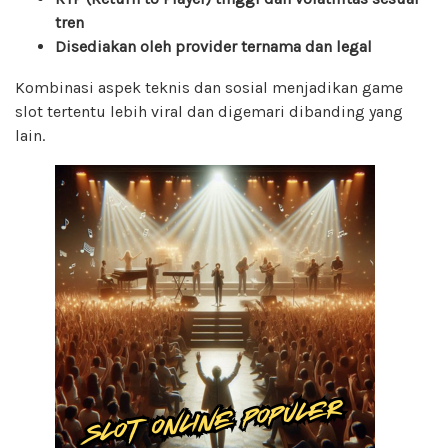
tren
Disediakan oleh provider ternama dan legal
Kombinasi aspek teknis dan sosial menjadikan game
slot tertentu lebih viral dan digemari dibanding yang
lain.