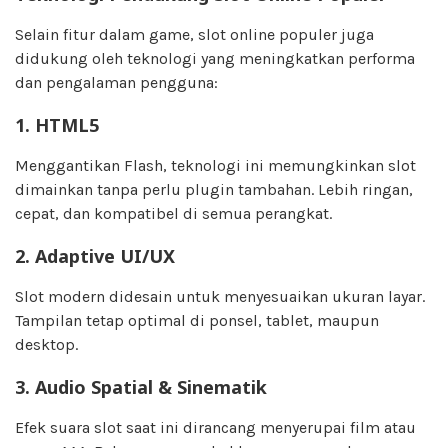
Selain fitur dalam game, slot online populer juga
didukung oleh teknologi yang meningkatkan performa
dan pengalaman pengguna:
1. HTML5
Menggantikan Flash, teknologi ini memungkinkan slot
dimainkan tanpa perlu plugin tambahan. Lebih ringan,
cepat, dan kompatibel di semua perangkat.
2. Adaptive UI/UX
Slot modern didesain untuk menyesuaikan ukuran layar.
Tampilan tetap optimal di ponsel, tablet, maupun
desktop.
3. Audio Spatial & Sinematik
Efek suara slot saat ini dirancang menyerupai film atau