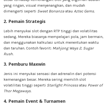
yang ringan, visual menyenangkan, dan mudah
dimengerti seperti
Sweet Bonanza
atau
Aztec Gems
.
2. Pemain Strategis
Lebih menyukai slot dengan RTP tinggi dan volatilitas
sedang. Mereka biasanya mempelajari pola, jam bermain,
dan menggunakan kalkulasi untuk menentukan waktu
dan taruhan. Contoh favorit:
Mahjong Ways 2
,
Sugar
Rush
.
3. Pemburu Maxwin
Jenis ini menyukai sensasi dan adrenalin dari potensi
kemenangan besar. Mereka sering memilih slot
volatilitas tinggi seperti
Starlight Princess
atau
Power of
Thor Megaways
.
4. Pemain Event & Turnamen