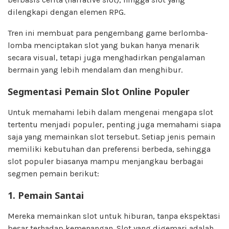
dilengkapi dengan elemen RPG.
Tren ini membuat para pengembang game berlomba-
lomba menciptakan slot yang bukan hanya menarik
secara visual, tetapi juga menghadirkan pengalaman
bermain yang lebih mendalam dan menghibur.
Segmentasi Pemain Slot Online Populer
Untuk memahami lebih dalam mengenai mengapa slot
tertentu menjadi populer, penting juga memahami siapa
saja yang memainkan slot tersebut. Setiap jenis pemain
memiliki kebutuhan dan preferensi berbeda, sehingga
slot populer biasanya mampu menjangkau berbagai
segmen pemain berikut:
1. Pemain Santai
Mereka memainkan slot untuk hiburan, tanpa ekspektasi
besar terhadap kemenangan. Slot yang digemari adalah