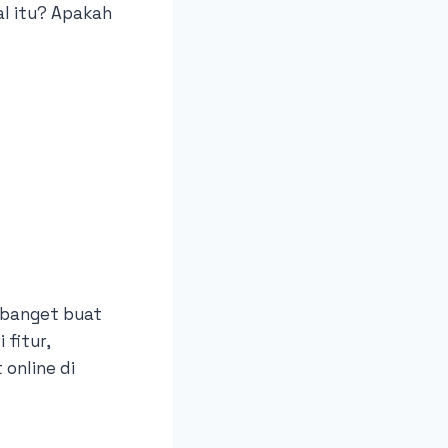
al itu? Apakah
as banget buat
 fitur,
 online di