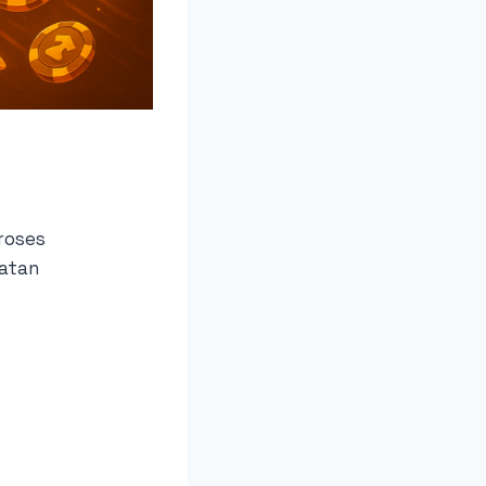
roses
atan