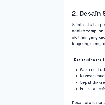
2. Desain 
Salah satu hal p
adalah
tampilan 
slot lain yang k
langsung menyam
Kelebihan 
Warna netral
Navigasi mud
Cepat diakse
Full respons
Kesan profesional