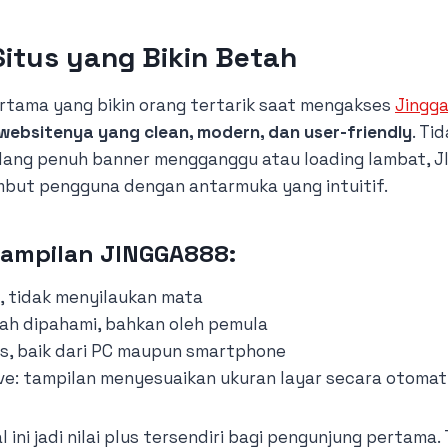
Situs yang Bikin Betah
ertama yang bikin orang tertarik saat mengakses
Jingg
websitenya yang clean, modern, dan user-friendly
. Ti
adang penuh banner mengganggu atau loading lambat, 
but pengguna dengan antarmuka yang intuitif.
tampilan JINGGA888:
, tidak menyilaukan mata
ah dipahami, bahkan oleh pemula
s, baik dari PC maupun smartphone
ive: tampilan menyesuaikan ukuran layar secara otomat
 ini jadi nilai plus tersendiri bagi pengunjung pertama.