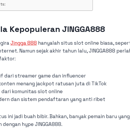
ts:
ula Kepopuleran JINGGA888
gira
Jingga 888
hanyalah situs slot online biasa, sepert
internet. Namun sejak akhir tahun lalu, JINGGA888 perl
faktor:
if dari streamer game dan influencer
 konten menang jackpot ratusan juta di TikTok
dari komunitas slot online
ern dan sistem pendaftaran yang anti ribet
us ini jadi buah bibir. Bahkan, banyak pemain baru yan
n dengan hype JINGGA888.