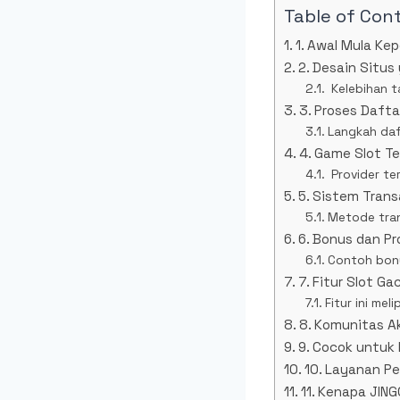
Table of Con
1. Awal Mula Ke
2. Desain Situs
Kelebihan t
3. Proses Dafta
Langkah daf
4. Game Slot T
Provider te
5. Sistem Trans
Metode tran
6. Bonus dan Pr
Contoh bon
7. Fitur Slot Ga
Fitur ini meli
8. Komunitas Ak
9. Cocok untuk 
10. Layanan P
11. Kenapa JING