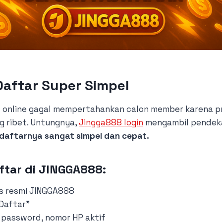
Daftar Super Simpel
t online gagal mempertahankan calon member karena p
g ribet. Untungnya,
Jingga888 login
mengambil pendek
daftarnya sangat simpel dan cepat.
tar di JINGGA888:
us resmi JINGGA888
“Daftar”
, password, nomor HP aktif