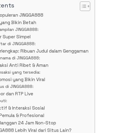
tents
populeran JINGGA888
 yang Bikin Betah
ampilan JINGGA888:
r Super Simpel
tar di JINGGA888:
erlengkap: Ribuan Judul dalam Genggaman
rnama di JINGGA888:
aksi Anti Ribet & Aman
saksi yang tersedia:
omosi yang Bikin Viral
us di JINGGA888:
cor dan RTP Live
puti:
tif & Interaksi Sosial
Pemula & Profesional
elanggan 24 Jam Non-Stop
GA888 Lebih Viral dari Situs Lain?