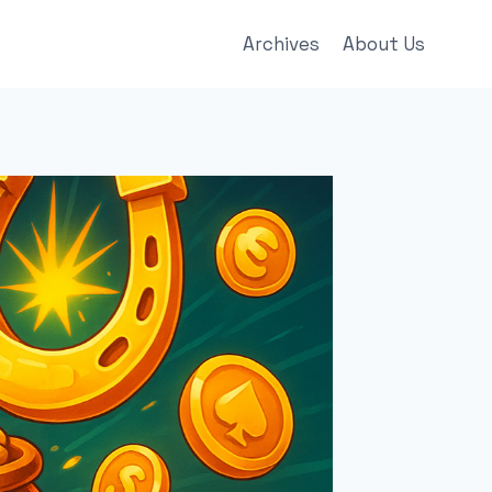
Archives
About Us