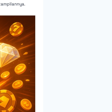
tampilannya.