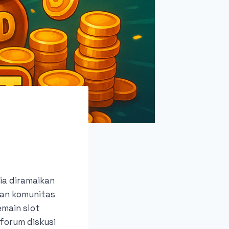
ia diramaikan
dan komunitas
emain slot
-forum diskusi