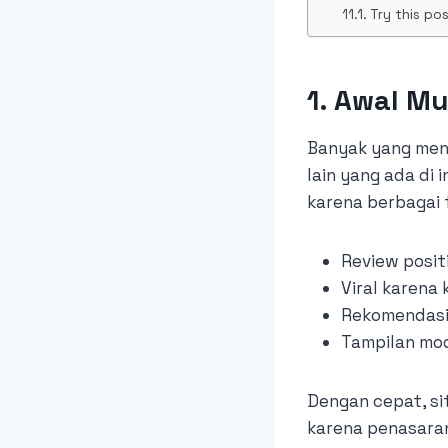
Try this pos
1. Awal M
Banyak yang men
lain yang ada di 
karena berbagai 
Review posit
Viral karena
Rekomendasi 
Tampilan mod
Dengan cepat, sit
karena penasara