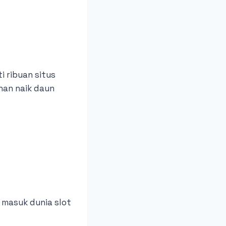
i ribuan situs
ahan naik daun
g masuk dunia slot