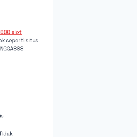
a888 slot
dak seperti situs
JINGGA888
is
 Tidak