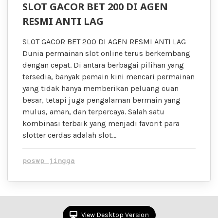
SLOT GACOR BET 200 DI AGEN
RESMI ANTI LAG
SLOT GACOR BET 200 DI AGEN RESMI ANTI LAG
Dunia permainan slot online terus berkembang
dengan cepat. Di antara berbagai pilihan yang
tersedia, banyak pemain kini mencari permainan
yang tidak hanya memberikan peluang cuan
besar, tetapi juga pengalaman bermain yang
mulus, aman, dan terpercaya. Salah satu
kombinasi terbaik yang menjadi favorit para
slotter cerdas adalah slot…
poswp jingga
View Desktop Version