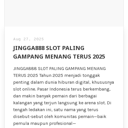
Jingga888
Aug 27, 2025
JINGGA888 SLOT PALING
GAMPANG MENANG TERUS 2025
JINGGA888 SLOT PALING GAMPANG MENANG
TERUS 2025 Tahun 2025 menjadi tonggak
penting dalam dunia hiburan digital, khususnya
slot online. Pasar Indonesia terus berkembang,
dan makin banyak pemain dari berbagai
kalangan yang terjun langsung ke arena slot. Di
tengah ledakan ini, satu nama yang terus
disebut-sebut oleh komunitas pemain—baik
pemula maupun profesional—