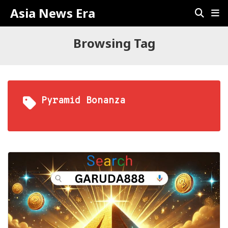
Asia News Era
Browsing Tag
Pyramid Bonanza