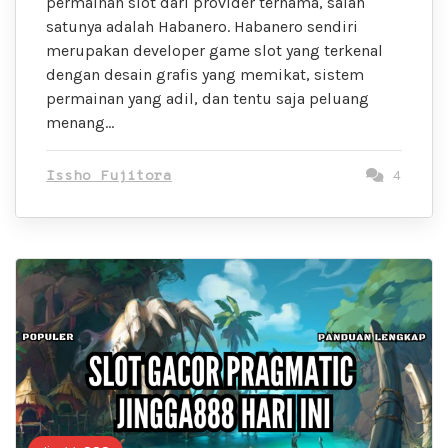
permainan slot dari provider ternama, salah
satunya adalah Habanero. Habanero sendiri
merupakan developer game slot yang terkenal
dengan desain grafis yang memikat, sistem
permainan yang adil, dan tentu saja peluang
menang…
Issho Fujitora
4