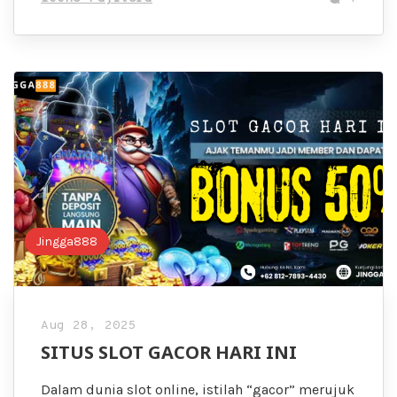
Jingga888
Aug 28, 2025
SITUS SLOT GACOR HARI INI
Dalam dunia slot online, istilah “gacor” merujuk