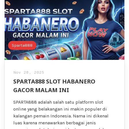
Sparta888
Nov 28, 2025
SPARTA888 SLOT HABANERO
GACOR MALAM INI
SPARTA888 adalah salah satu platform slot
online yang belakangan ini makin populer di
kalangan pemain Indonesia. Nama ini dikenal
luas karena menawarkan berbagai jenis