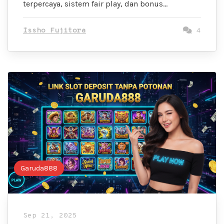
terpercaya, sistem fair play, dan bonus…
Issho Fujitora
4
Garuda888
Sep 21, 2025