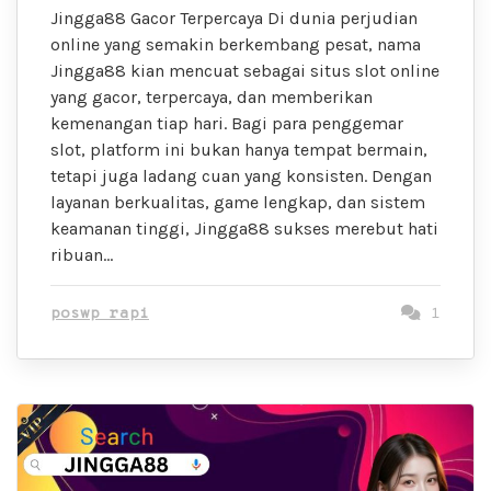
Jingga88 Gacor Terpercaya Di dunia perjudian
online yang semakin berkembang pesat, nama
Jingga88 kian mencuat sebagai situs slot online
yang gacor, terpercaya, dan memberikan
kemenangan tiap hari. Bagi para penggemar
slot, platform ini bukan hanya tempat bermain,
tetapi juga ladang cuan yang konsisten. Dengan
layanan berkualitas, game lengkap, dan sistem
keamanan tinggi, Jingga88 sukses merebut hati
ribuan…
poswp rapi
1