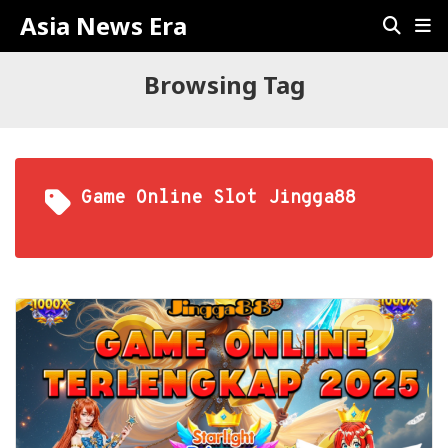
Asia News Era
Browsing Tag
Game Online Slot Jingga88