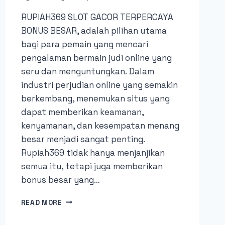
RUPIAH369 SLOT GACOR TERPERCAYA
BONUS BESAR, adalah pilihan utama
bagi para pemain yang mencari
pengalaman bermain judi online yang
seru dan menguntungkan. Dalam
industri perjudian online yang semakin
berkembang, menemukan situs yang
dapat memberikan keamanan,
kenyamanan, dan kesempatan menang
besar menjadi sangat penting.
Rupiah369 tidak hanya menjanjikan
semua itu, tetapi juga memberikan
bonus besar yang…
RUPIAH369
READ MORE
SLOT
GACOR