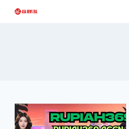
Skip
to
content