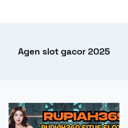
Agen slot gacor 2025