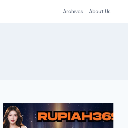
Archives
About Us