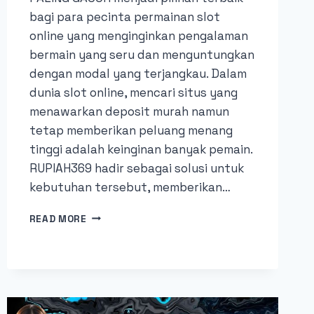
bagi para pecinta permainan slot
online yang menginginkan pengalaman
bermain yang seru dan menguntungkan
dengan modal yang terjangkau. Dalam
dunia slot online, mencari situs yang
menawarkan deposit murah namun
tetap memberikan peluang menang
tinggi adalah keinginan banyak pemain.
RUPIAH369 hadir sebagai solusi untuk
kebutuhan tersebut, memberikan…
RUPIAH369
READ MORE
SLOT
DEPOSIT
MURAH
PALING
GACOR