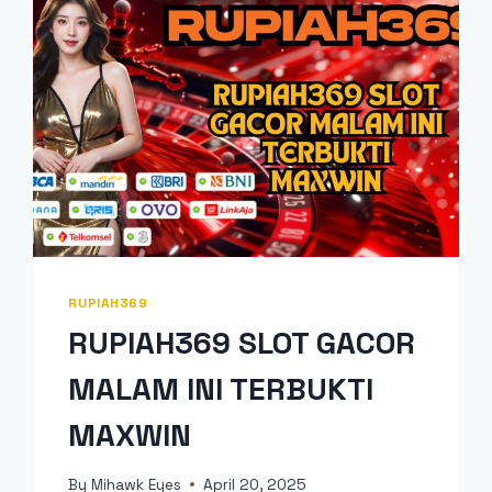
RUPIAH369
RUPIAH369 SLOT GACOR
MALAM INI TERBUKTI
MAXWIN
By
Mihawk Eyes
April 20, 2025