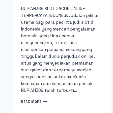
RUPIAH369 SLOT GACOR ONLINE
TERPERCAYA INDONESIA adalah pilihan
utama bagi para pecinta judi slot di
Indonesia yang mencari pengalaman
bermain yang tidak hanya
menyenangkan, tetapi juga
memberikan peluang menang yang
tinggi. Dalam dunia perjudian online,
situs yang menyediakan permainan
slot gacor dan terpercaya menjadi
sangat penting untuk menjamin
keamanan dan kenyamanan pemain.
RUPIAH369 telah terbukti…
RUPIAH369 SLOT
READ MORE
GACOR
ONLINE