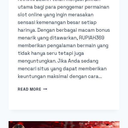
utama bagi para penggemar permainan
slot online yang ingin merasakan
sensasi kemenangan besar setiap
harinya. Dengan berbagai macam bonus
menarik yang ditawarkan, RUPIAH369
memberikan pengalaman bermain yang
tidak hanya seru tetapi juga
menguntungkan. Jika Anda sedang
mencari situs yang dapat memberikan
keuntungan maksimal dengan cara…
RUPIAH369 SITUS
READ MORE
SLOT
ONLINE
BONUS
HARIAN
BESAR